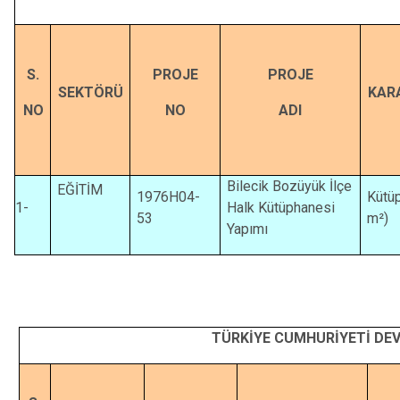
S.
PROJE
PROJE
SEKTÖRÜ
KAR
NO
NO
ADI
Bilecik Bozüyük İlçe
EĞİTİM
1976H04-
Kütü
1-
Halk Kütüphanesi
53
m²)
Yapımı
TÜRKİYE CUMHURİYETİ DE