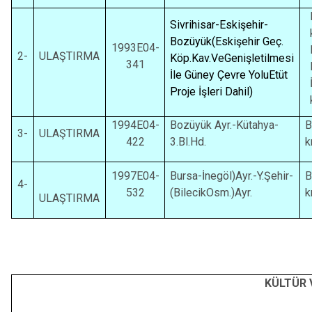
Sivrihisar-Eskişehir-
Bozüyük(Eskişehir Geç.
1993E04-
2-
ULAŞTIRMA
Köp.Kav.VeGenişletilmesi
341
İle Güney Çevre YoluEtüt
Proje İşleri Dahil)
1994E04-
Bozüyük Ayr.-Kütahya-
B
3-
ULAŞTIRMA
422
3.Bl.Hd.
k
1997E04-
Bursa-İnegöl)Ayr.-Y.Şehir-
B
4-
532
(BilecikOsm.)Ayr.
k
ULAŞTIRMA
KÜLTÜR 