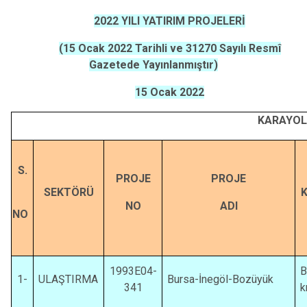
2022 YILI YATIRIM PROJELERİ
(
15 Ocak 2022 Tarihli ve 31270 Sayılı Resmî
Gazetede Yayınlanmıştır
)
15 Ocak 2022
KARAYOL
S.
PROJE
PROJE
SEKTÖRÜ
K
NO
ADI
NO
1993E04-
B
1-
ULAŞTIRMA
Bursa-İnegöl-Bozüyük
341
k