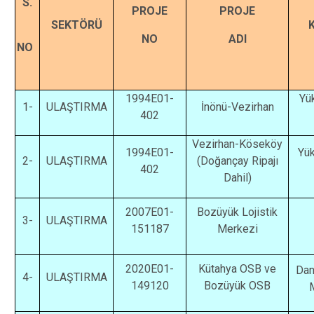
S.
PROJE
PROJE
SEKTÖRÜ
NO
ADI
NO
1994E01-
Yük
1-
ULAŞTIRMA
İnönü-Vezirhan
402
Vezirhan-Köseköy
1994E01-
Yük
2-
ULAŞTIRMA
(Doğançay Ripajı
402
Dahil)
2007E01-
Bozüyük Lojistik
3-
ULAŞTIRMA
151187
Merkezi
2020E01-
Kütahya OSB ve
Dan
4-
ULAŞTIRMA
149120
Bozüyük OSB
M