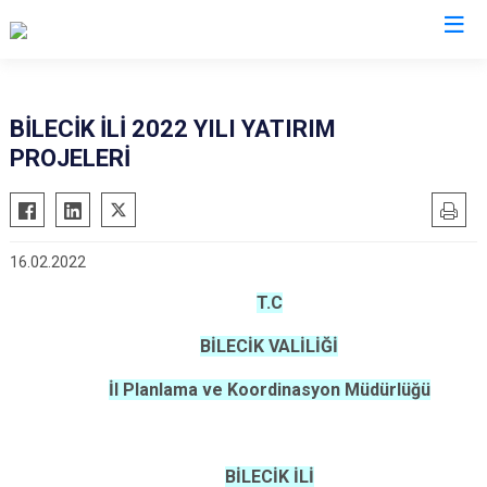
Bilecik
BİLECİK İLİ 2022 YILI YATIRIM
PROJELERİ
Bozüyük
Gölpazarı
İnhisar
16.02.2022
Osmaneli
T.C
Pazaryeri
Söğüt
BİLECİK VALİLİĞİ
Yenipazar
İl Planlama ve Koordinasyon Müdürlüğü
BİLECİK İLİ