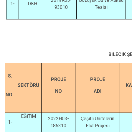
2019K05-
Bozüyük Su ve Atıksu
1-
DKH
93010
Tesisi
BİLECİK Ş
S.
PROJE
PROJE
SEKTÖRÜ
KA
NO
ADI
NO
EĞİTİM
2022H03-
Çeşitli Ünitelerin
1-
186310
Etüt Projesi