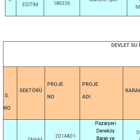
186336
EĞİTİM
M
DEVLET SU 
PROJE
PROJE
SEKTÖRÜ
KARAK
S.
NO
ADI
NO
Pazaryeri
Dereköy
D
2014A01-
Barajı ve
TARIM