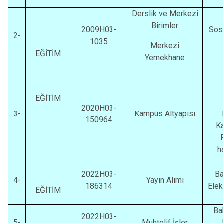
Derslik ve Merkezi
Birimler
2009H03-
Sosy
2-
1035
Merkezi
EĞİTİM
Yemekhane
EĞİTİM
2020H03-
3-
Kampüs Altyapısı
150964
Ka
ha
2022H03-
Ba
4-
Yayın Alımı
186314
Elek
EĞİTİM
Ba
2022H03-
5-
Muhtelif İşler